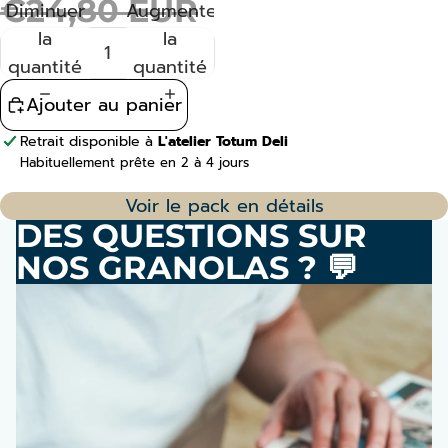
€24,80 EUR
Diminuer
Augmenter
la
la
quantité
quantité
Ajouter au panier
Retrait disponible à
L'atelier Totum Deli
Habituellement prête en 2 à 4 jours
Afficher les informations de la boutique
Voir le pack en détails
DES QUESTIONS SUR
NOS GRANOLAS ? 💬