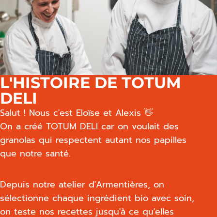
L'HISTOIRE DE TOTUM
DELI
Salut ! Nous c'est Eloïse et Alexis 👋
On a créé TOTUM DELI car on voulait des
granolas qui respectent autant nos papilles
que notre santé.
Depuis notre atelier d'Armentières, on
sélectionne chaque ingrédient bio avec soin,
on teste nos recettes jusqu'à ce qu'elles