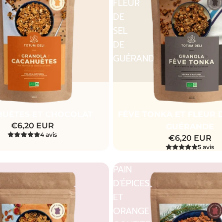
FLEUR
DE
SEL
DE
GUÉRANDE
Promotion
UÈTES ET CHOCOLAT
FÈVE TONKA ET FLEUR 
€6,20 EUR
GUÉRANDE
4 avis
€6,20 EUR
5 avis
PAIN
D'ÉPICES
ET
ORANGE