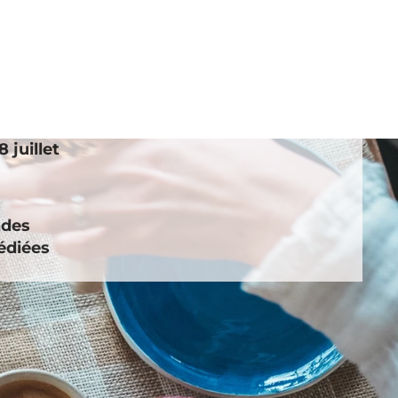
 juillet
ndes
édiées