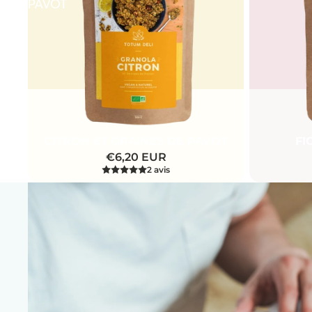
PAVOT
Promotion
Promotion
CITRON ET GRAINES DE PAVOT
FI
€6,20 EUR
2 avis