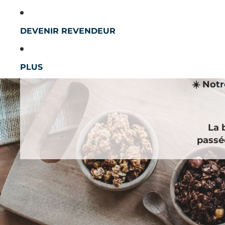
DEVENIR REVENDEUR
PLUS
☀️ Notr
La 
passé