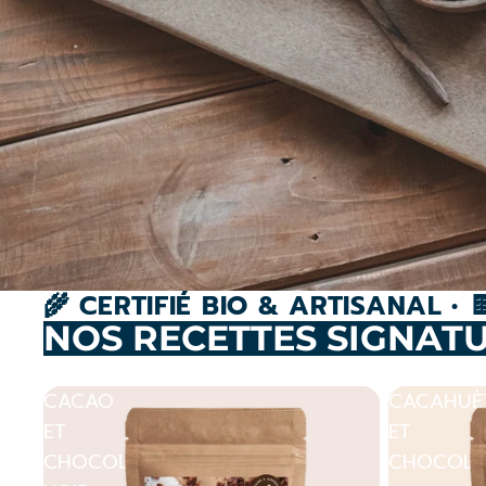
🌾 CERTIFIÉ BIO & ARTISANAL •
NOS RECETTES SIGNAT
CACAO
CACAHUÈ
ET
ET
CHOCOLAT
CHOCOLA