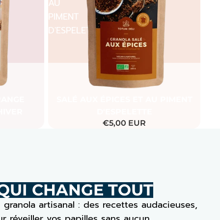
AU
PIMENT
D'ESPELETTE
Promotion
RANGE
SALÉ AUX ÉPICES ET AU PIMENT
HIVER
D'ESPELETTE
€5,00 EUR
 QUI CHANGE TOUT
 granola artisanal : des recettes audacieuses,
 réveiller vos papilles sans aucun