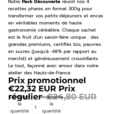
Notre
Pack Découverte
réunit nos 4
recettes phares en format 300g pour
transformer vos petits-déjeuners et encas
en véritables moments de haute
gastronomie céréalière. Chaque sachet
est le fruit d'un savoir-faire unique : des
granolas premiums, certifiés bio, pauvres
en sucres (jusqu'à -48% par rapport au
marché) et généreusement croustillants.
Le tout, façonné avec amour dans notre
atelier des Hauts-de-France.
Prix promotionnel
€22,32 EUR
Prix
régulier
€24,80 EUR
Diminuer
Augmenter
la
la
quantité
quantité