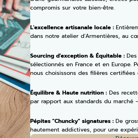
compromis sur votre bien-être.
L'excellence artisanale locale :
Entière
dans notre atelier d'Armentières, au c
Sourcing d'exception & Équitable :
Des 
sélectionnés en France et en Europe. P
nous choisissons des filières certifiées 
Équilibre & Haute nutrition :
Des recett
par rapport aux standards du marché – l
Pépites "Chuncky" signatures :
De gross
hautement addictives, pour une expéri