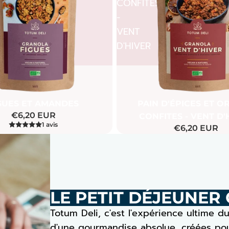
CONFITES
-
VENT
D'HIVER
Promotion
GUES ET AMANDES
PAIN D'ÉPICES ET O
€6,20 EUR
CONFITES - VENT D'
1 avis
€6,20 EUR
LE PETIT DÉJEUNER
Totum Deli, c'est l'expérience ultime du
d'une gourmandise absolue, créées pour