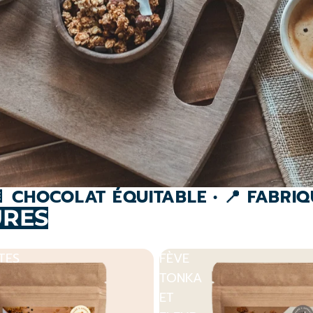
 🍫 CHOCOLAT ÉQUITABLE • 📍 FABR
URES
TES
FÈVE
TONKA
T
ET