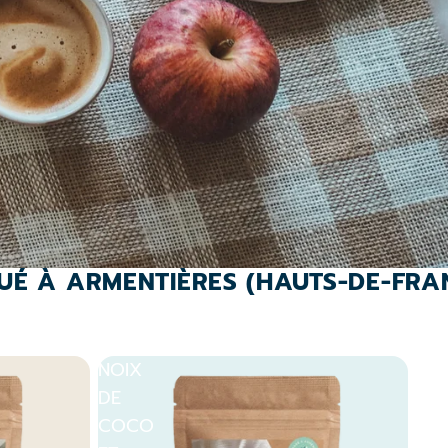
IQUÉ À ARMENTIÈRES (HAUTS-DE-FRAN
NOIX
DE
COCO