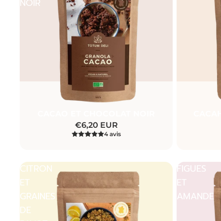
NOIR
Promotion
Promotion
CACAO ET CHOCOLAT NOIR
CACAH
€6,20 EUR
4 avis
CITRON
FIGUES
ET
ET
GRAINES
AMANDES
DE